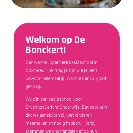
Welkom op De
Bonckert!
Een warme, openbare basisschool in
Boxmeer. Hier mag je zijn wie je bent.
Gewoon helemaal jij. Want je bent al goed
genoeg.
We zijn een basisschool voor
ErvaringsGericht Onderwijs. Dat betekent
dat we aansluiten bij wat kinderen
meemaken en nodig hebben. Hierbij
stemmen we ons handelen af op hun