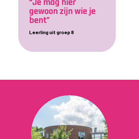
“Je mag hier
gewoon zijn wie je
bent”
Leerling uit groep 8