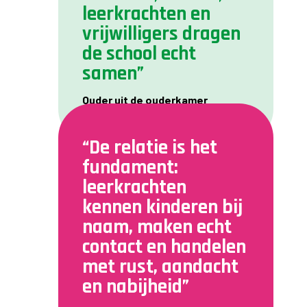
leerkrachten en
vrijwilligers dragen
de school echt
samen”
Ouder uit de ouderkamer
“De relatie is het
fundament:
leerkrachten
kennen kinderen bij
naam, maken echt
contact en handelen
met rust, aandacht
en nabijheid”